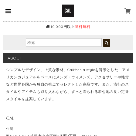
10,000円以上
送料無料
ABOUT
シンプルなデザイン、上質な素材、California styleを背景とした、アメ
リカンカジュアルをベースにメンズ・ウィメンズ、アクセサリーや雑貨
など世界各国から独自の視点でセレクトした商品です。また、流行のス
タイルやアイテムも取り入れながら、ずっと着られる着心地の良い定番
スタイルを提案しています。
CAL
住所
〒060-0062 札幌市中央区南2条西4丁目 PIVOT B1F