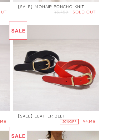
【SALE】MOHAIR PONCHO KNIT
OUT
¥3,759
SOLD OUT
【SALE】LEATHER BELT
,148
¥4,148
20%OFF