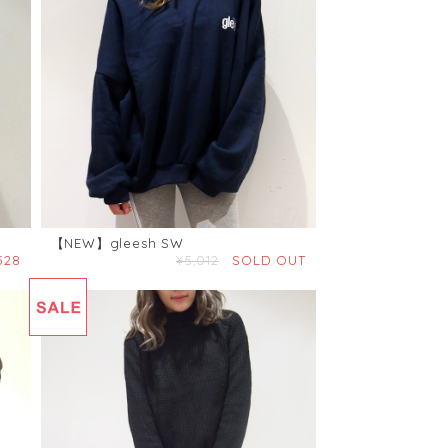
【NEW】gleesh SW
528
¥5,012
SOLD OUT