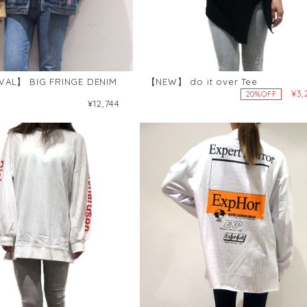
VAL】 BIG FRINGE DENIM
【NEW】 do it over Tee
¥3,
20%OFF
¥12,744