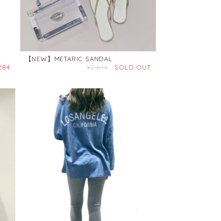
【NEW】METARIC SANDAL
284
¥2,646
SOLD OUT