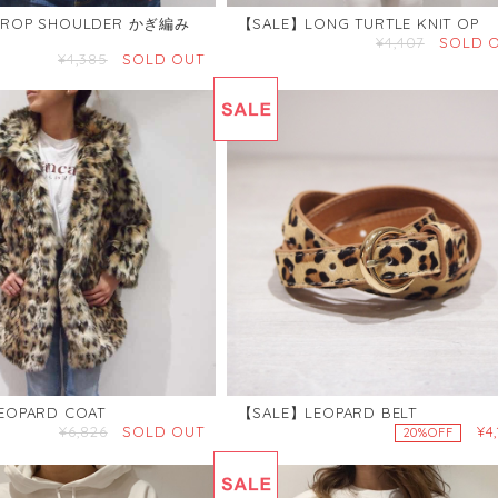
ROP SHOULDER かぎ編み
【SALE】LONG TURTLE KNIT OP
¥4,407
SOLD 
¥4,385
SOLD OUT
EOPARD COAT
【SALE】LEOPARD BELT
¥6,826
SOLD OUT
¥4
20%OFF