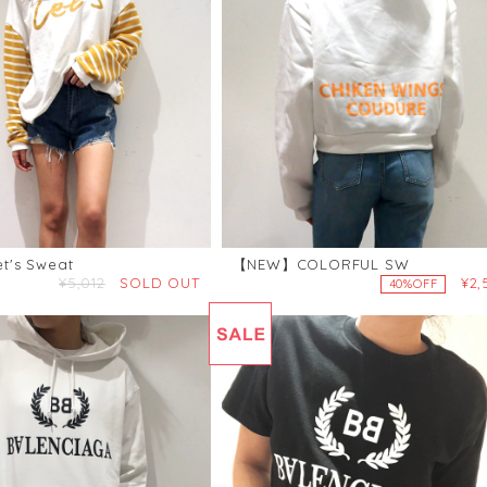
's Sweat
【NEW】COLORFUL SW
¥5,012
SOLD OUT
¥2,
40%OFF