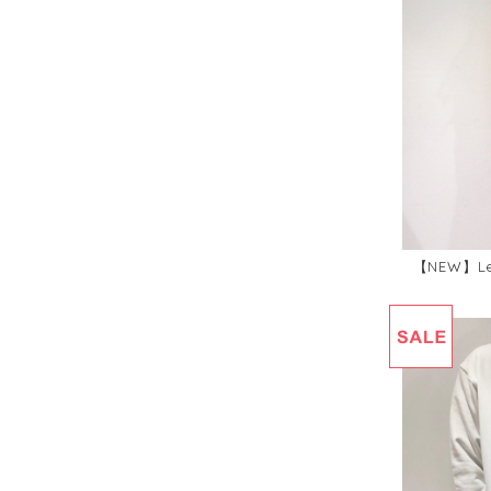
【NEW】Let