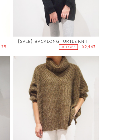
【SALE】BACKLONG TURTLE KNIT
475
¥2,463
40%OFF