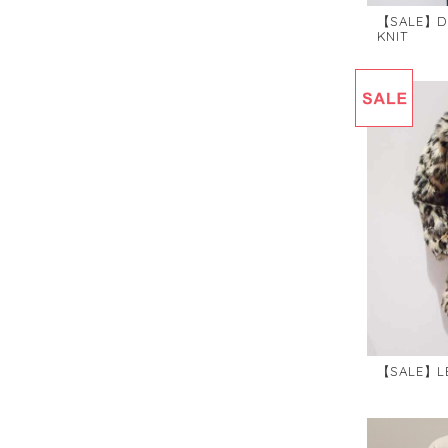
【SALE】D
KNIT
【SALE】L