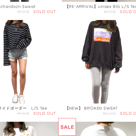
chardson Sweat
【RE-ARRIVAL】unisex BIG L/S Te
¥4,148
SOLD OUT
¥4,148
SOLD 
ワイドボーダー L/S Tee
【NEW】 BROKEN SWEAT
¥4,148
SOLD OUT
¥5,012
SOLD 