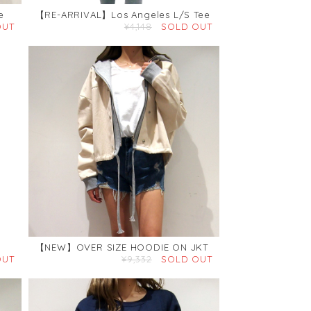
e
【RE-ARRIVAL】Los Angeles L/S Tee
OUT
¥4,148
SOLD OUT
【NEW】OVER SIZE HOODIE ON JKT
OUT
¥9,332
SOLD OUT