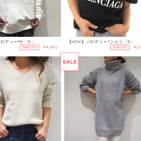
パロディーPK「B」
【NEW】パロディーTシャツ「B」
¥4,840
¥2,
50%OFF
50%OFF