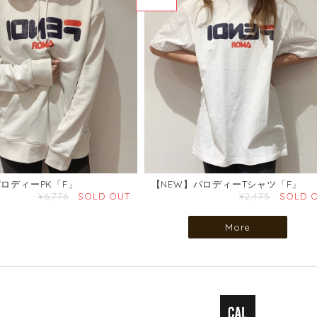
パロディーPK「F」
【NEW】パロディーTシャツ「F」
¥6,776
SOLD OUT
¥2,475
SOLD 
More