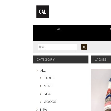
ALL
CATEGORY
LADIES
ALL
LADIES
MENS
KIDS
GOODS
NEW