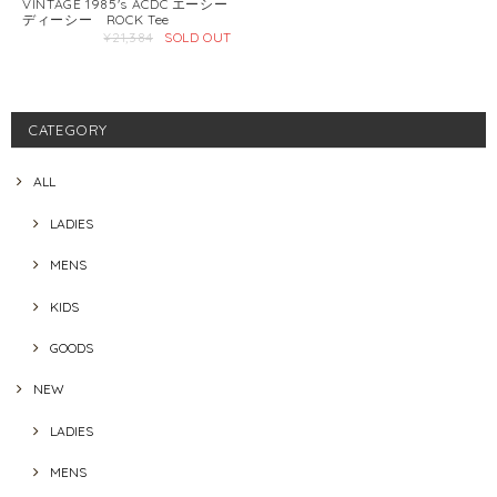
VINTAGE 1985's ACDC エーシー
ディーシー ROCK Tee
¥21,384
SOLD OUT
CATEGORY
ALL
LADIES
MENS
KIDS
GOODS
NEW
LADIES
MENS