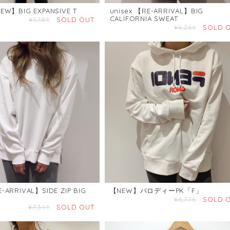
NEW】BIG EXPANSIVE T
unisex 【RE-ARRIVAL】BIG
CALIFORNIA SWEAT
¥5,184
SOLD OUT
¥6,264
SOLD 
E-ARRIVAL】SIDE ZIP BIG
【NEW】パロディーPK「F」
¥6,776
SOLD 
¥7,344
SOLD OUT