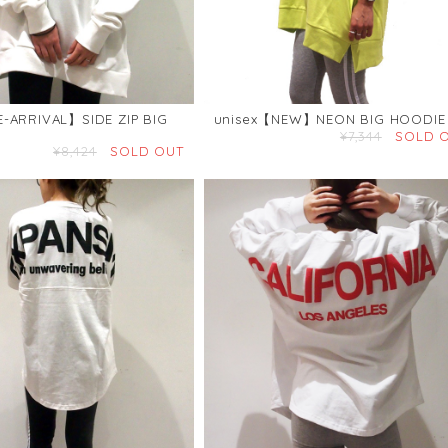
E-ARRIVAL】SIDE ZIP BIG
unisex【NEW】NEON BIG HOODIE
¥7,344
SOLD 
¥8,424
SOLD OUT