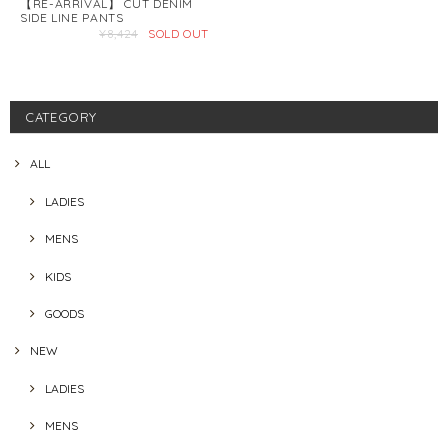
【RE-ARRIVAL】 CUT DENIM
SIDE LINE PANTS
¥8,424
SOLD OUT
CATEGORY
ALL
LADIES
MENS
KIDS
GOODS
NEW
LADIES
MENS