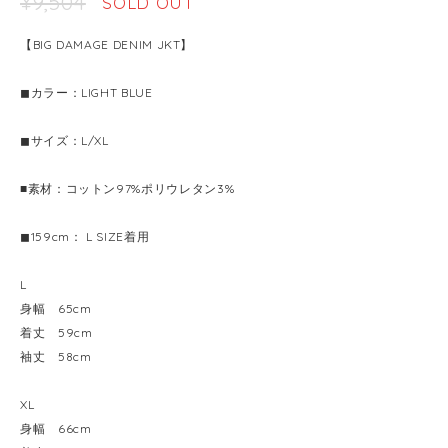
¥9,504
SOLD OUT
【BIG DAMAGE DENIM JKT】
◼︎カラー：LIGHT BLUE
◼︎サイズ：L/XL
■素材：コットン97%ポリウレタン3%
◼︎159cm： L SIZE着用
L
身幅 65cm
着丈 59cm
袖丈 58cm
XL
身幅 66cm