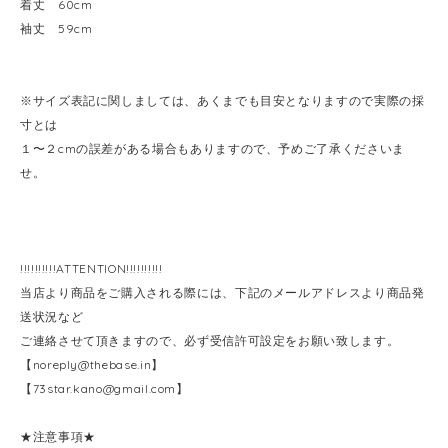
着丈 60cm
袖丈 59cm
※サイズ表記に関しましては、あくまでも目安となりますので実際の採
寸とは
１〜２cmの誤差がある場合もありますので、予めご了承くださいま
せ。
!!!!!!!!!!ATTENTION!!!!!!!!!!
当店より商品をご購入される際には、下記のメールアドレスより商品発
送状況など
ご連絡させて頂きますので、必ず受信許可設定をお願い致します。
【
noreply@thebase.in
】
【
73star.kano@gmail.com
】
★注意事項★