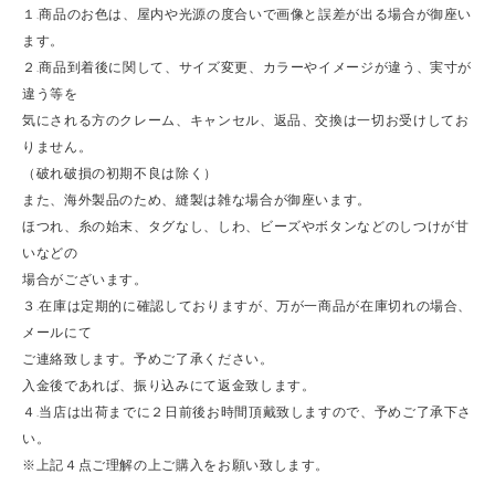
１.商品のお色は、屋内や光源の度合いで画像と誤差が出る場合が御座い
ます。
２.商品到着後に関して、サイズ変更、カラーやイメージが違う、実寸が
違う等を
気にされる方のクレーム、キャンセル、返品、交換は一切お受けしてお
りません。
（破れ破損の初期不良は除く）
また、海外製品のため、縫製は雑な場合が御座います。
ほつれ、糸の始末、タグなし、しわ、ビーズやボタンなどのしつけが甘
いなどの
場合がございます。
３.在庫は定期的に確認しておりますが、万が一商品が在庫切れの場合、
メールにて
ご連絡致します。予めご了承ください。
入金後であれば、振り込みにて返金致します。
４.当店は出荷までに２日前後お時間頂戴致しますので、予めご了承下さ
い。
※上記４点ご理解の上ご購入をお願い致します。