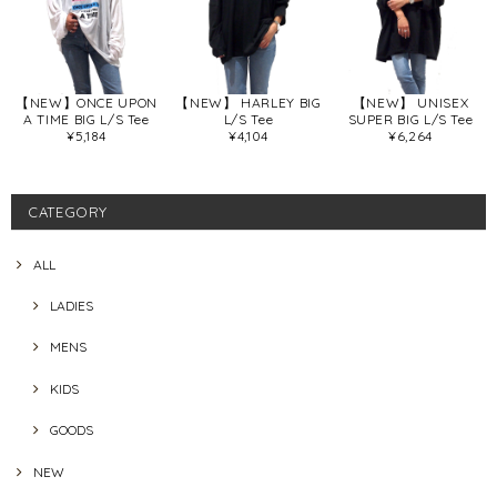
【NEW】ONCE UPON
【NEW】 HARLEY BIG
【NEW】 UNISEX
A TIME BIG L/S Tee
L/S Tee
SUPER BIG L/S Tee
¥5,184
¥4,104
¥6,264
CATEGORY
ALL
LADIES
MENS
KIDS
GOODS
NEW