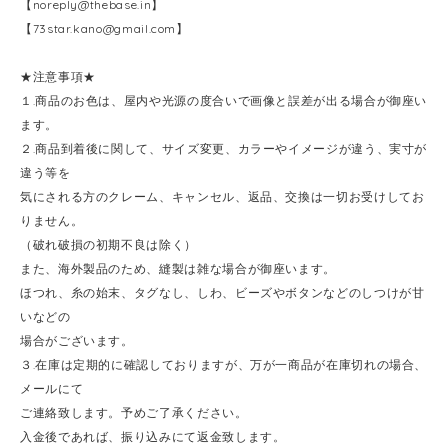
【
noreply@thebase.in
】
【
73star.kano@gmail.com
】
★注意事項★
１.商品のお色は、屋内や光源の度合いで画像と誤差が出る場合が御座い
ます。
２.商品到着後に関して、サイズ変更、カラーやイメージが違う、実寸が
違う等を
気にされる方のクレーム、キャンセル、返品、交換は一切お受けしてお
りません。
（破れ破損の初期不良は除く）
また、海外製品のため、縫製は雑な場合が御座います。
ほつれ、糸の始末、タグなし、しわ、ビーズやボタンなどのしつけが甘
いなどの
場合がございます。
３.在庫は定期的に確認しておりますが、万が一商品が在庫切れの場合、
メールにて
ご連絡致します。予めご了承ください。
入金後であれば、振り込みにて返金致します。