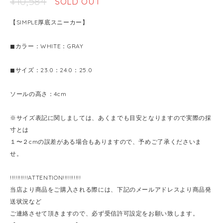
¥10,584
SOLD OUT
【SIMPLE厚底スニーカー】
◼︎カラー：WHITE：GRAY
◼︎サイズ：23.0：24.0：25.0
ソールの高さ：4cm
※サイズ表記に関しましては、あくまでも目安となりますので実際の採
寸とは
１〜２cmの誤差がある場合もありますので、予めご了承くださいま
せ。
!!!!!!!!!!ATTENTION!!!!!!!!!!
当店より商品をご購入される際には、下記のメールアドレスより商品発
送状況など
ご連絡させて頂きますので、必ず受信許可設定をお願い致します。