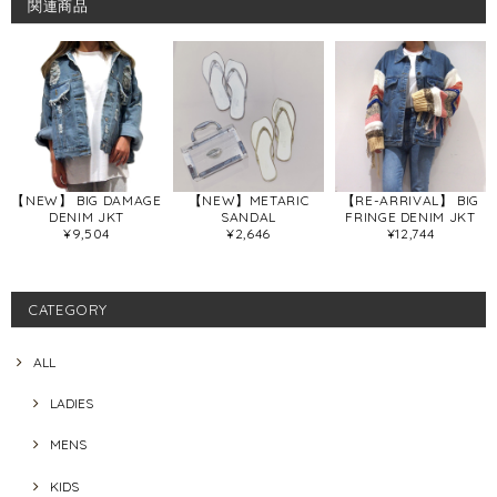
関連商品
【NEW】 BIG DAMAGE
【NEW】METARIC
【RE-ARRIVAL】 BIG
DENIM JKT
SANDAL
FRINGE DENIM JKT
¥9,504
¥2,646
¥12,744
CATEGORY
ALL
LADIES
MENS
KIDS