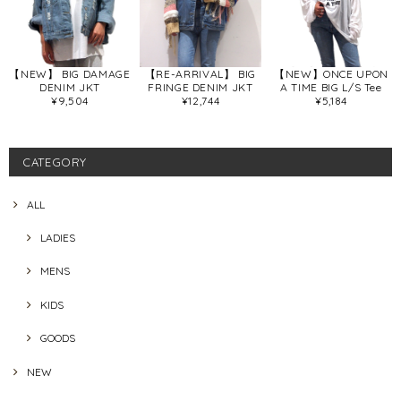
【NEW】 BIG DAMAGE
【RE-ARRIVAL】 BIG
【NEW】ONCE UPON
DENIM JKT
FRINGE DENIM JKT
A TIME BIG L/S Tee
¥9,504
¥12,744
¥5,184
CATEGORY
ALL
LADIES
MENS
KIDS
GOODS
NEW