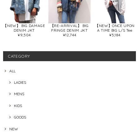
【NEW】 BIG DAMAGE
【RE-ARRIVAL】 BIG
【NEW】ONCE UPON
DENIM JKT
FRINGE DENIM JKT
A TIME BIG L/S Tee
¥9,504
¥12,744
¥5,184
CATEGORY
ALL
LADIES
MENS
KIDS
GOODS
NEW