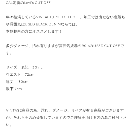
CAL定番のLevi's CUT OFF
年々枯渇しているVINTAGE,USED CUT OFF。加工では出せない色落ち
や雰囲気はUSED BLACK DENIMならでは。
本物趣向の方にオススメします！
多少ダメージ、汚れ有りますが雰囲気抜群の90'sのUSED CUT OFFで
す。
サイズ 表記 30inc
ウエスト 72cm
総丈 30cm
股下 7cm
VINTAGE商品の為、汚れ、ダメージ、リペアが有る商品がございます
が、それらを含め提案していますのでご理解を頂ける方のみご検討下さ
い。