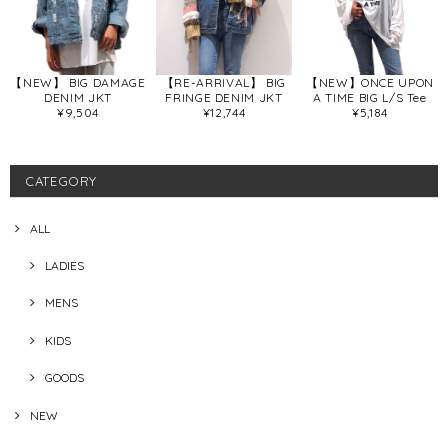
【NEW】 BIG DAMAGE
【RE-ARRIVAL】 BIG
【NEW】ONCE UPON
DENIM JKT
FRINGE DENIM JKT
A TIME BIG L/S Tee
¥9,504
¥12,744
¥5,184
CATEGORY
ALL
LADIES
MENS
KIDS
GOODS
NEW