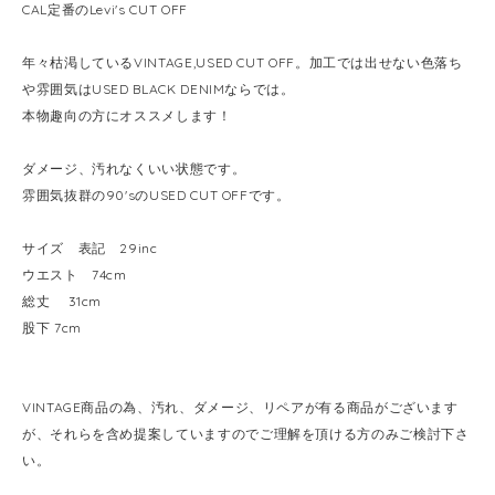
CAL定番のLevi's CUT OFF
年々枯渇しているVINTAGE,USED CUT OFF。加工では出せない色落ち
や雰囲気はUSED BLACK DENIMならでは。
本物趣向の方にオススメします！
ダメージ、汚れなくいい状態です。
雰囲気抜群の90'sのUSED CUT OFFです。
サイズ 表記 29inc
ウエスト 74cm
総丈 31cm
股下 7cm
VINTAGE商品の為、汚れ、ダメージ、リペアが有る商品がございます
が、それらを含め提案していますのでご理解を頂ける方のみご検討下さ
い。