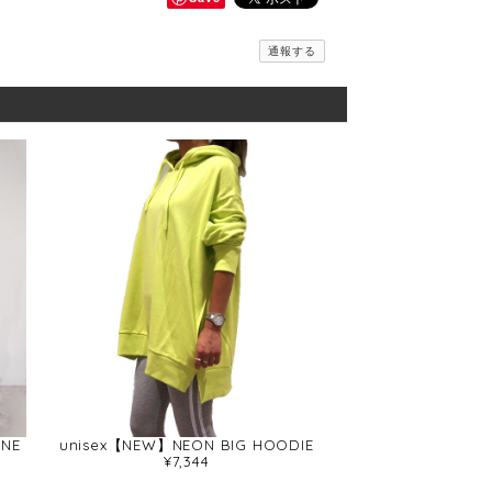
通報する
INE
unisex【NEW】NEON BIG HOODIE
¥7,344