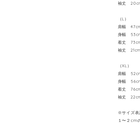
袖丈 20c
（L）
肩幅 47c
身幅 53c
着丈 73c
袖丈 21c
（XL）
肩幅 52c
身幅 56c
着丈 76c
袖丈 22c
※サイズ表
１〜２cm