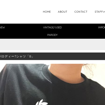
HOME
ABOUT
CONTACT
STAFFi
NEW
VINTAGE/USED
IMPO
PARODY
パロディーTシャツ「B」