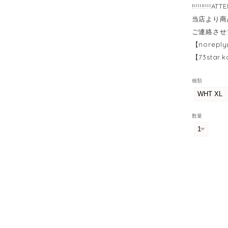
!!!!!!!!!!ATT
当店より商
ご連絡させ
【
noreply
【
73star.
種類
数量