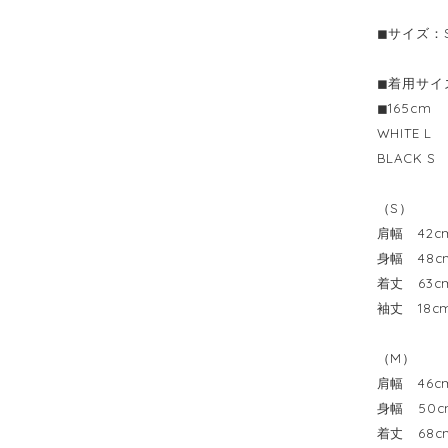
◼︎サイズ：S.
◼︎着用サイ
◼︎165cm
WHITE L
BLACK S
（S）
肩幅 42c
身幅 48c
着丈 63c
袖丈 18c
（M）
肩幅 46c
身幅 50c
着丈 68c