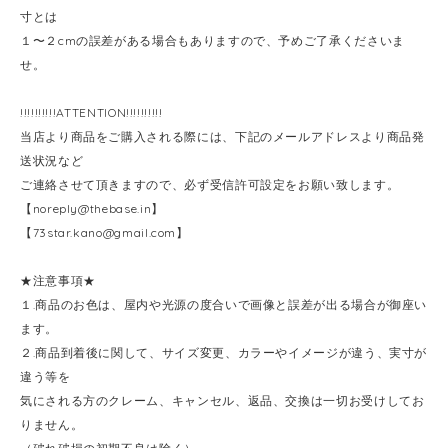
寸とは
１〜２cmの誤差がある場合もありますので、予めご了承くださいま
せ。
!!!!!!!!!!ATTENTION!!!!!!!!!!
当店より商品をご購入される際には、下記のメールアドレスより商品発
送状況など
ご連絡させて頂きますので、必ず受信許可設定をお願い致します。
【
noreply@thebase.in
】
【
73star.kano@gmail.com
】
★注意事項★
１.商品のお色は、屋内や光源の度合いで画像と誤差が出る場合が御座い
ます。
２.商品到着後に関して、サイズ変更、カラーやイメージが違う、実寸が
違う等を
気にされる方のクレーム、キャンセル、返品、交換は一切お受けしてお
りません。