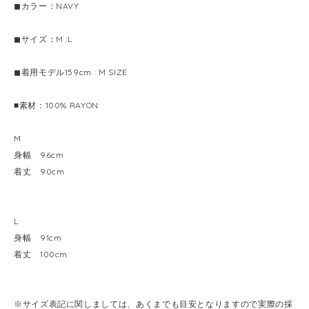
◼︎カラー：NAVY
◼︎サイズ：M :L
◼︎着用モデル159cm : M SIZE
■素材：100% RAYON
M
身幅 96cm
着丈 90cm
L
身幅 91cm
着丈 100cm
※サイズ表記に関しましては、あくまでも目安となりますので実際の採