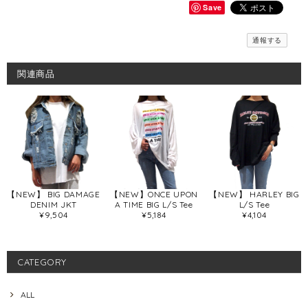
Save
通報する
関連商品
【NEW】 BIG DAMAGE
【NEW】ONCE UPON
【NEW】 HARLEY BIG
DENIM JKT
A TIME BIG L/S Tee
L/S Tee
¥9,504
¥5,184
¥4,104
CATEGORY
ALL