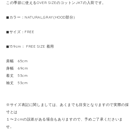
この季節に使えるOVER SIZEのコットンJKTの入荷です。
◼︎カラー：NATURAL,GRAY(HOOD部分）
◼︎サイズ：FREE
◼︎159cm： FREE SIZE 着用
肩幅 65cm
身幅 69cm
着丈 53cm
袖丈 53cm
※サイズ表記に関しましては、あくまでも目安となりますので実際の採
寸とは
１〜２cmの誤差がある場合もありますので、予めご了承くださいま
せ。