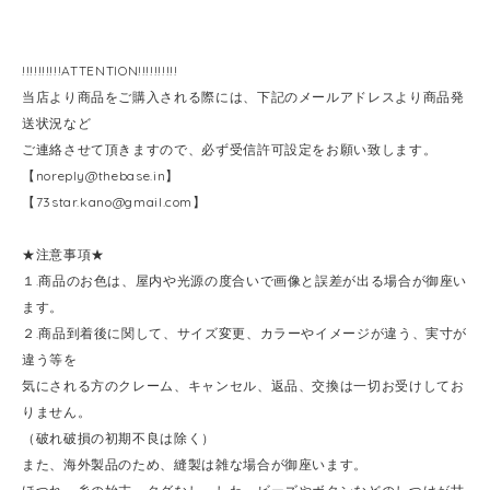
!!!!!!!!!!ATTENTION!!!!!!!!!!
当店より商品をご購入される際には、下記のメールアドレスより商品発
送状況など
ご連絡させて頂きますので、必ず受信許可設定をお願い致します。
【
noreply@thebase.in
】
【
73star.kano@gmail.com
】
★注意事項★
１.商品のお色は、屋内や光源の度合いで画像と誤差が出る場合が御座い
ます。
２.商品到着後に関して、サイズ変更、カラーやイメージが違う、実寸が
違う等を
気にされる方のクレーム、キャンセル、返品、交換は一切お受けしてお
りません。
（破れ破損の初期不良は除く）
また、海外製品のため、縫製は雑な場合が御座います。