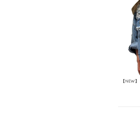
【NEW】 