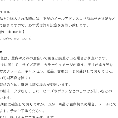
ENTION!!!!!!!!!!
品をご購入される際には、下記のメールアドレスより商品発送状況など
て頂きますので、必ず受信許可設定をお願い致します。
@thebase.in
】
kano@gmail.com
】
★
お色は、屋内や光源の度合いで画像と誤差が出る場合が御座います。
着後に関して、サイズ変更、カラーやイメージが違う、実寸が違う等を
方のクレーム、キャンセル、返品、交換は一切お受けしておりません。
の初期不良は除く）
製品のため、縫製は雑な場合が御座います。
の始末、タグなし、しわ、ビーズやボタンなどのしつけが甘いなどの
います。
定期的に確認しておりますが、万が一商品が在庫切れの場合、メールにて
ます。予めご了承ください。
れば、振り込みにて返金致します。