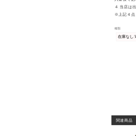
４.当店は
※上記４点
種類
関連商品