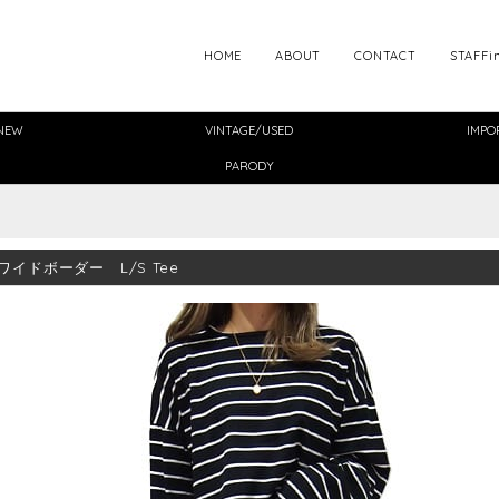
HOME
ABOUT
CONTACT
STAFFi
NEW
VINTAGE/USED
IMPO
PARODY
ワイドボーダー L/S Tee