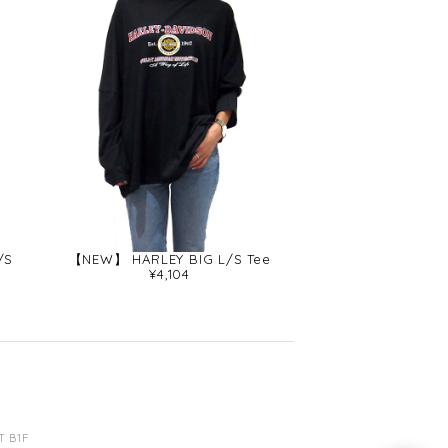
/S
【NEW】 HARLEY BIG L/S Tee
¥4,104
 B1F