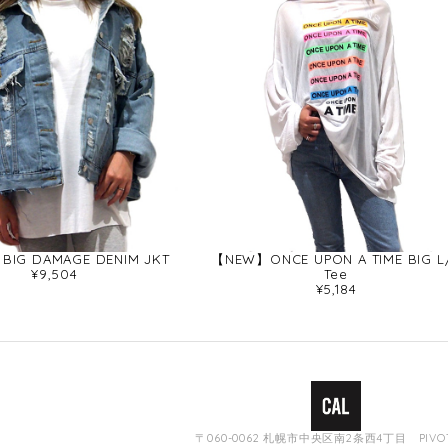
BIG DAMAGE DENIM JKT
【NEW】ONCE UPON A TIME BIG L
¥9,504
Tee
¥5,184
〒060-0062 札幌市中央区南2条西4丁目 PIVOT