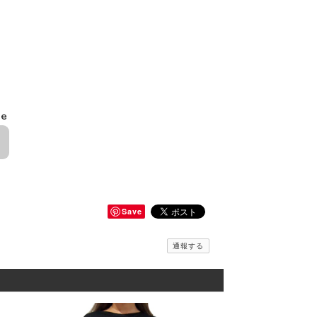
le
Save
通報する