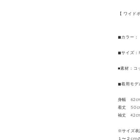
【 ワイドボ
◼︎カラー： B
◼︎サイズ：F
■素材：コ
◼︎着用モデ
身幅 62c
着丈 50c
袖丈 42c
※サイズ表
１〜２cm