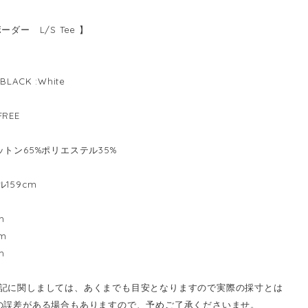
ーダー L/S Tee 】
LACK :White
REE
ットン65%ポリエステル35%
ル159cm
m
m
m
記に関しましては、あくまでも目安となりますので実際の採寸とは
の誤差がある場合もありますので、予めご了承くださいませ。