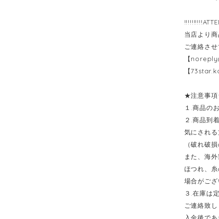
!!!!!!!!!!ATT
当店より商
ご連絡させ
【
noreply
【
73star.
★注意事項
１.商品の
２.商品到
気にされる
（破れ破損
また、海外
ほつれ、糸
場合がござ
３.在庫は
ご連絡致し
入金後であ