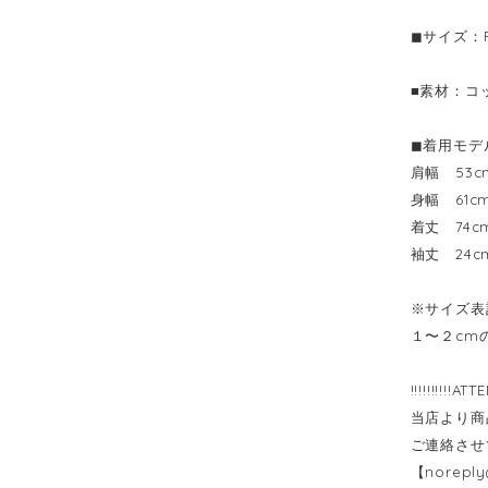
◼︎サイズ：F
■素材：コッ
◼︎着用モデ
肩幅 53c
身幅 61c
着丈 74
袖丈 24c
※サイズ表
１〜２cm
!!!!!!!!!!ATT
当店より商
ご連絡させ
【
noreply