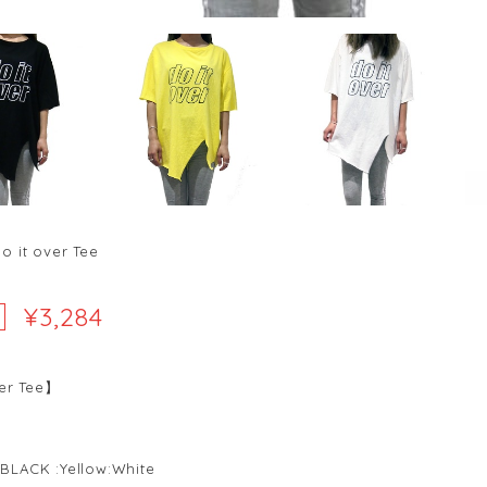
 it over Tee
¥3,284
er Tee】
LACK :Yellow:White