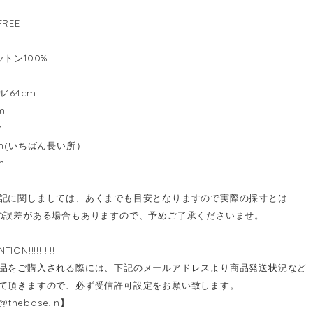
REE
トン100%
ル164cm
m
m
cm(いちばん長い所）
m
記に関しましては、あくまでも目安となりますので実際の採寸とは
の誤差がある場合もありますので、予めご了承くださいませ。
ENTION!!!!!!!!!!
品をご購入される際には、下記のメールアドレスより商品発送状況など
て頂きますので、必ず受信許可設定をお願い致します。
@thebase.in
】