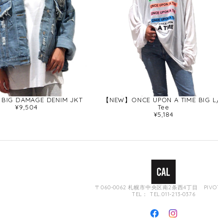
BIG DAMAGE DENIM JKT
【NEW】ONCE UPON A TIME BIG L
¥9,504
Tee
¥5,184
〒060-0062 札幌市中央区南2条西4丁目 PIVOT
TEL： TEL.011-213-0376