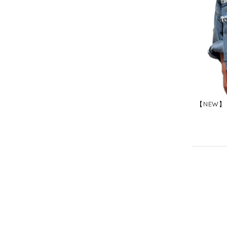
【NEW】 