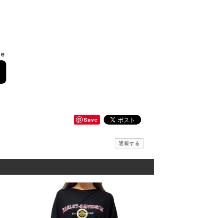
le
Save
通報する