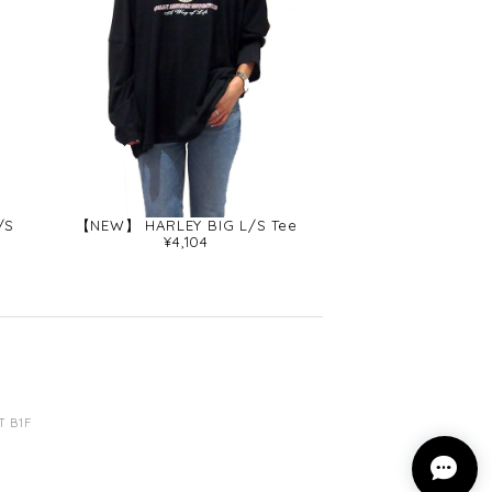
/S
【NEW】 HARLEY BIG L/S Tee
¥4,104
 B1F