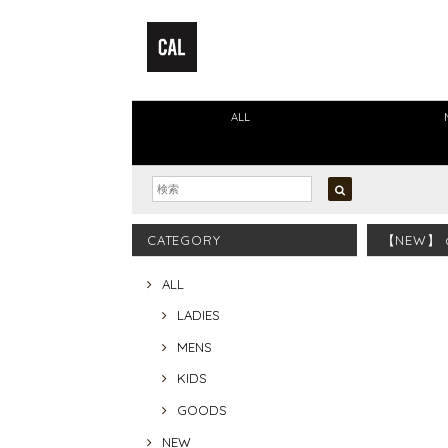
ALL
CATEGORY
【NEW】 do
ALL
LADIES
MENS
KIDS
GOODS
NEW