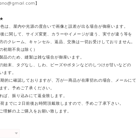
kano@gmail.com
】
★
お色は、屋内や光源の度合いで画像と誤差が出る場合が御座います。
着後に関して、サイズ変更、カラーやイメージが違う、実寸が違う等を
方のクレーム、キャンセル、返品、交換は一切お受けしておりません。
の初期不良は除く）
製品のため、縫製は雑な場合が御座います。
の始末、タグなし、しわ、ビーズやボタンなどのしつけが甘いなどの
います。
定期的に確認しておりますが、万が一商品が在庫切れの場合、メールにて
ます。予めご了承ください。
れば、振り込みにて返金致します。
出荷までに２日前後お時間頂戴致しますので、予めご了承下さい。
ご理解の上ご購入をお願い致します。