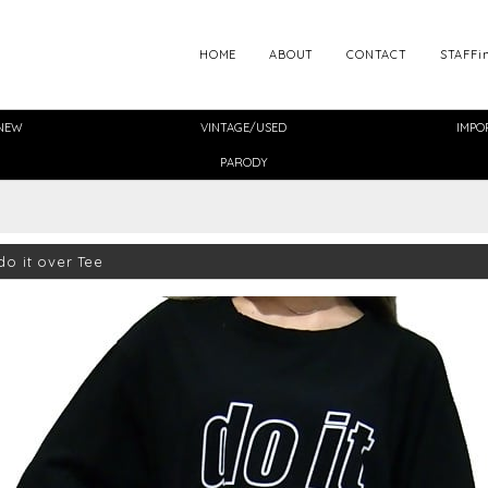
HOME
ABOUT
CONTACT
STAFFi
NEW
VINTAGE/USED
IMPO
PARODY
 it over Tee