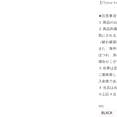
【
73star.
★注意事項
１.商品の
２.商品到
気にされる
（破れ破損
また、海外
ほつれ、糸
場合がござ
３.在庫は
ご連絡致し
入金後であ
４.当店は
※上記４点
種類